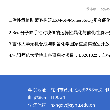
发布者：
化学
1.活性氧辅助策略构筑
ZSM-5@M-mesoSiO
复合催
2
2.
Beta
分子筛手性对映体的选择性晶化与催化性质研究，辽宁
3.吉林大学无机合成与制备化学国家重点实验室开放课题
4.沈阳师范大学博士科研启动项目，
BS
201822，主
学院地址：沈阳市黄河北大街253号沈阳
邮政编码：110034
学院信箱：hxhgxy@synu.edu.cn