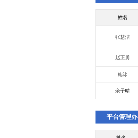
姓名
张慧洁
赵正勇
鲍泳
余子晴
平台管理办
姓名