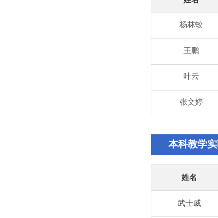
杨林蛟
王鹏
叶云
张文婷
本科教学实
姓名
武士威