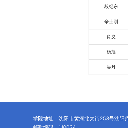
段纪东
辛士刚
肖义
杨旭
吴丹
学院地址：沈阳市黄河北大街253号沈阳
邮政编码：110034